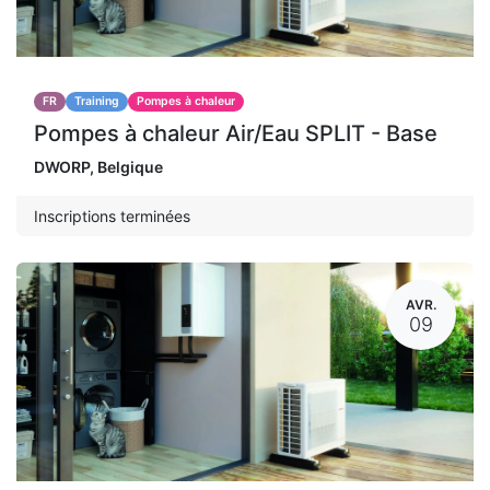
FR
Training
Pompes à chaleur
Pompes à chaleur Air/Eau SPLIT - Base
DWORP
,
Belgique
Inscriptions terminées
AVR.
09