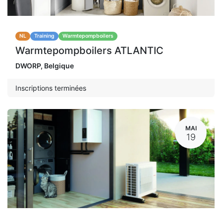
NL
Training
Warmtepompboilers
Warmtepompboilers ATLANTIC
DWORP
,
Belgique
Inscriptions terminées
MAI
19