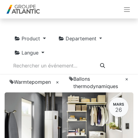
Product
Departement
Langue
Ballons
×
Warmtepompen
×
thermodynamiques
MARS
26