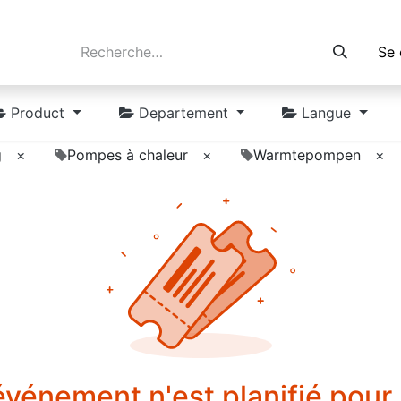
Se 
Product
Departement
Langue
g
×
Pompes à chaleur
×
Warmtepompen
×
vénement n'est planifié pour l