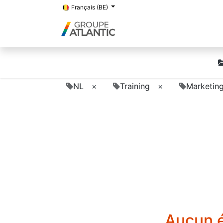
Français (BE)
NL
×
Training
×
Marketin
Aucun é