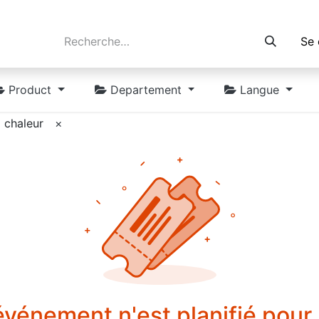
Se 
Product
Departement
Langue
 chaleur
×
vénement n'est planifié pour l