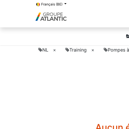
Français (BE)
NL
×
Training
×
Pompes à
Aucun é