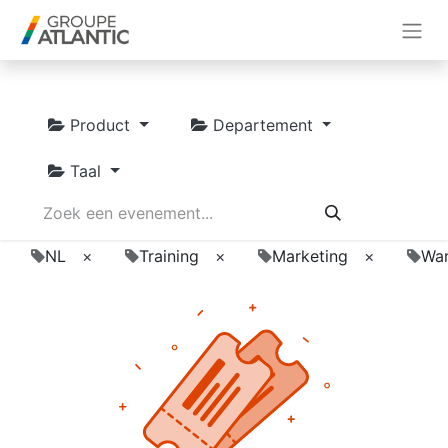
Product
Departement
Taal
NL
×
Training
×
Marketing
×
War