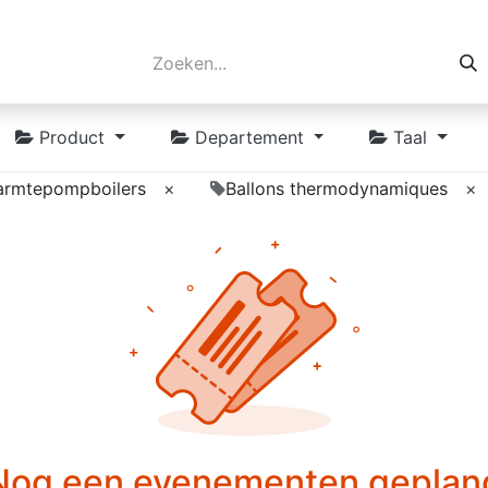
Product
Departement
Taal
rmtepompboilers
×
Ballons thermodynamiques
×
Nog een evenementen geplan