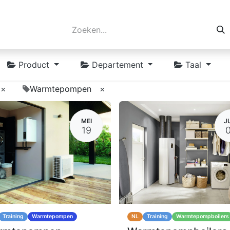
Product
Departement
Taal
×
Warmtepompen
×
MEI
J
19
Training
Warmtepompen
NL
Training
Warmtepompboilers