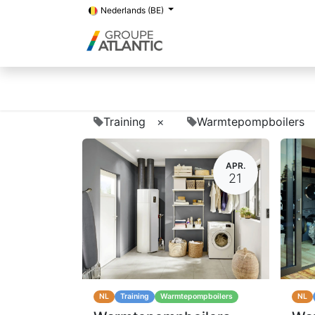
Nederlands (BE)
Training
×
Warmtepompboilers
APR.
21
NL
Training
Warmtepompboilers
NL