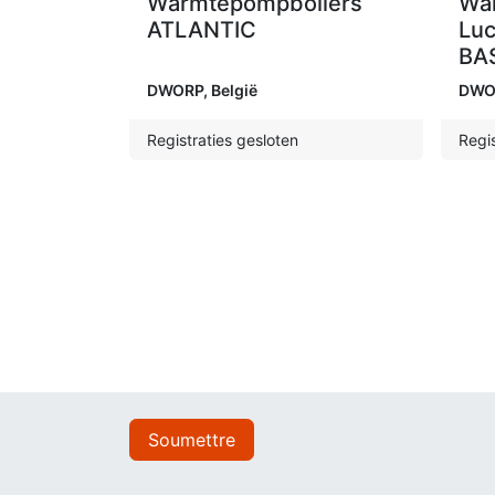
Warmtepompboilers
Wa
ATLANTIC
Luc
BA
DWORP
,
België
DWO
Registraties gesloten
Regis
Soumettre