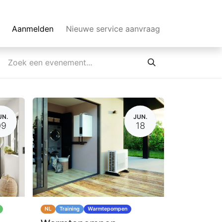
Aanmelden
Nieuwe service aanvraag
UN.
JUN.
09
18
NL
Training
Warmtepompen