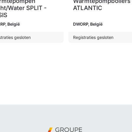
rmtepompen
Warmtepompboilers
ht/Water SPLIT -
ATLANTIC
SIS
RP
,
België
DWORP
,
België
traties gesloten
Registraties gesloten