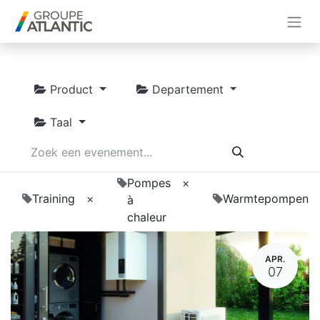
Product
Departement
Taal
Pompes
×
Training
×
Warmtepompen
à
chaleur
APR.
07