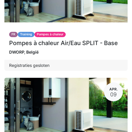
FR
Training
Pompes à chaleur
Pompes à chaleur Air/Eau SPLIT - Base
DWORP
,
België
Registraties gesloten
APR.
09