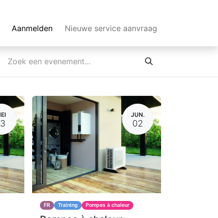
Aanmelden
Nieuwe service aanvraag
EI
JUN.
13
02
FR
Training
Pompes à chaleur