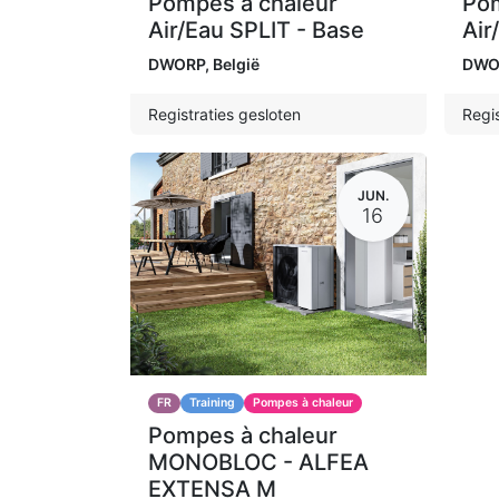
Pompes à chaleur
Pom
Air/Eau SPLIT - Base
Air
DWORP
,
België
DWO
Registraties gesloten
Regis
JUN.
16
FR
Training
Pompes à chaleur
Pompes à chaleur
MONOBLOC - ALFEA
EXTENSA M