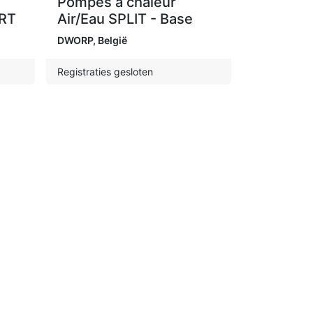
Pompes à chaleur
ERT
Air/Eau SPLIT - Base
DWORP
,
België
Registraties gesloten