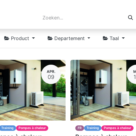
Product
Departement
Taal
APR.
M
09
Training
Pompes à chaleur
FR
Training
Pompes à chaleur