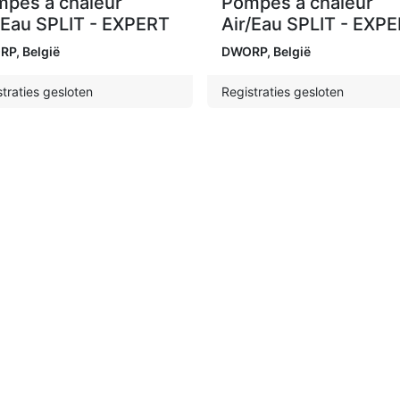
pes à chaleur
Pompes à chaleur
/Eau SPLIT - EXPERT
Air/Eau SPLIT - EXP
RP
,
België
DWORP
,
België
traties gesloten
Registraties gesloten