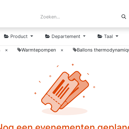
Product
Departement
Taal
s
×
Warmtepompen
×
Ballons thermodynamiq
Nog een evenementen geplan