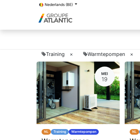
Nederlands (BE)
Training
×
Warmtepompen
×
MEI
19
NL
Training
Warmtepompen
NL