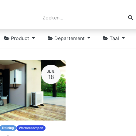
Product
Departement
Taal
JUN.
18
Training
Warmtepompen