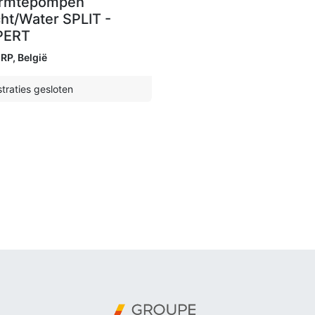
rmtepompen
ht/Water SPLIT -
PERT
RP
,
België
traties gesloten