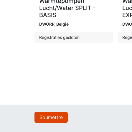
Warmtepompen
Wa
Lucht/Water SPLIT -
Luc
BASIS
EX
DWORP
,
België
DWO
Registraties gesloten
Regis
Soumettre