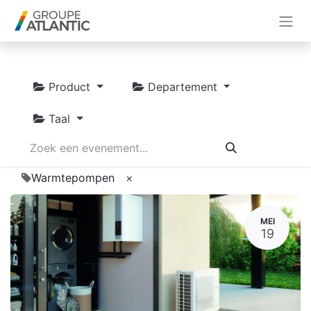
Product
Departement
Taal
Warmtepompen
×
MEI
19