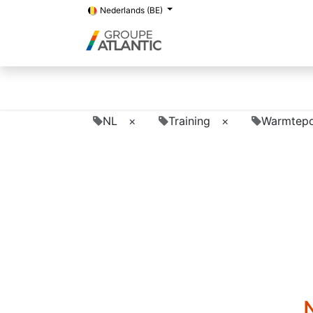
Nederlands (BE)
NL
×
Training
×
Warmtepo