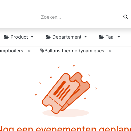
Product
Departement
Taal
mpboilers
×
Ballons thermodynamiques
×
Nog een evenementen geplan