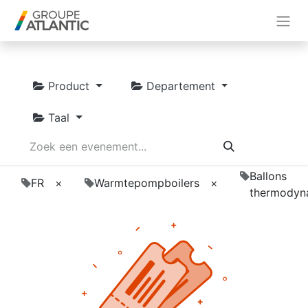
Product
Departement
Taal
Ballons
FR
×
Warmtepompboilers
×
thermodyn