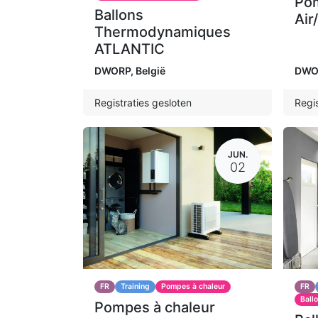
Pom
Ballons
Air
Thermodynamiques
ATLANTIC
DWORP
,
België
DWO
Registraties gesloten
Regis
JUN.
02
FR
Training
Pompes à chaleur
FR
Ball
Pompes à chaleur