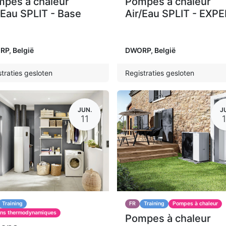
pes à chaleur
Pompes à chaleur
/Eau SPLIT - Base
Air/Eau SPLIT - EXP
RP
,
België
DWORP
,
België
traties gesloten
Registraties gesloten
JUN.
J
11
Training
FR
Training
Pompes à chaleur
ons thermodynamiques
Pompes à chaleur