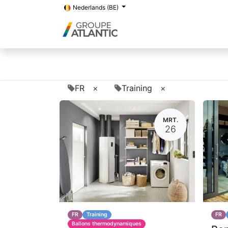
Nederlands (BE)
FR
×
Training
×
MRT.
26
FR
Training
FR
Ballons thermodynamiques