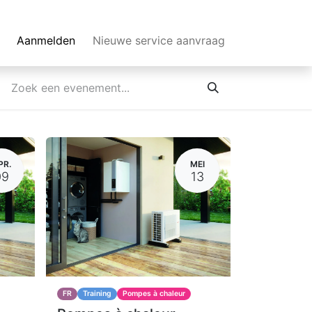
Aanmelden
Nieuwe service aanvraag
PR.
MEI
09
13
FR
Training
Pompes à chaleur