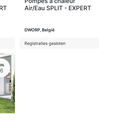
Pompes à chaleur
ERT
Air/Eau SPLIT - EXPERT
DWORP
,
België
Registraties gesloten
UN.
16