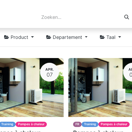
Product
Departement
Taal
APR.
A
07
Training
Pompes à chaleur
FR
Training
Pompes à chaleur