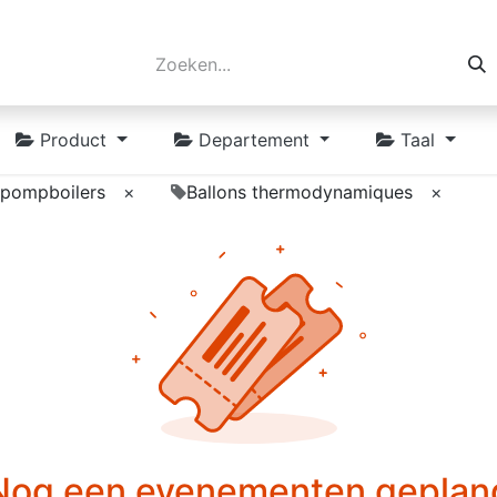
Product
Departement
Taal
pompboilers
×
Ballons thermodynamiques
×
Nog een evenementen geplan