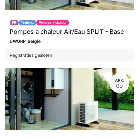
FR
Training
Pompes à chaleur
Pompes à chaleur Air/Eau SPLIT - Base
DWORP
,
België
Registraties gesloten
APR.
09