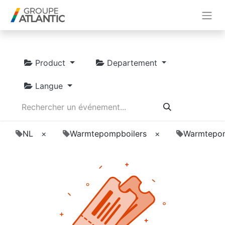
Product
Departement
Langue
NL
×
Warmtepompboilers
×
Warmtepo